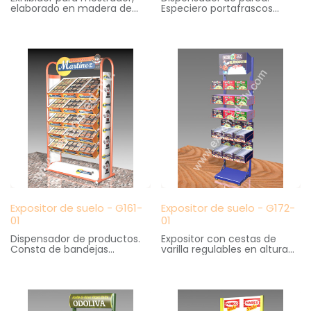
elaborado en madera de
Especiero portafrascos
roble barnizada, con detalles
dirigido a campaña de
en metal
fidelización de producto
Medidas: 23 cm. ancho X 15
Medidas: 22 cm. ancho X 6
cm. fondo X 42 cm. altura
cm. fondo X 13 cm. altura
Expositor de suelo - G161-
Expositor de suelo - G172-
01
01
Dispensador de productos.
Expositor con cestas de
Consta de bandejas
varilla regulables en altura
metálicas para colocación
Medidas: 50 cm. ancho X 33
de productos de bollería
cm. fondo X 180 cm. altura
para su venta a granel
Medidas: 80 cm. ancho X 45
cm. fondo X 200 cm. altura