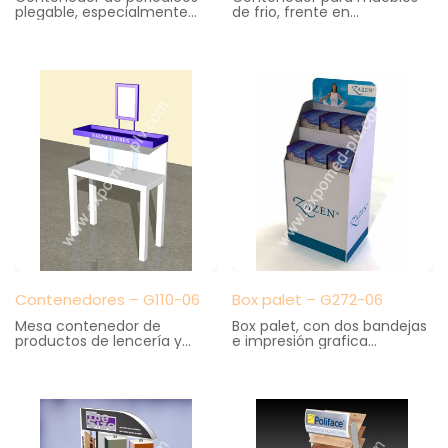
plegable, especialmente
de frio, frente en
practico para kioscos y
metacrilato con impresión
librerias. Gran capacidad de
en serigrafía
almacenaje. Cartelas
Medidas: 15 cm. ancho X 19
intercambiables
cm. fondo X 23 cm. altura
Medidas: 36 cm. ancho X 47
cm. fondo X 139 cm. altura
Contenedores – G110-06
Box palet – G272-06
Mesa contenedor de
Box palet, con dos bandejas
productos de lencería y
e impresión grafica
corsetería. Elaborado en
Medidas: 60 cm. ancho X 40
madera
cm. fondo X 160cm. altura
Medidas: 100 cm. anchoX 40
cm. fondo X 120 cm. altura