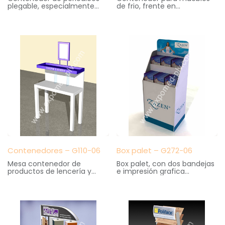
plegable, especialmente
de frio, frente en
practico para kioscos y
metacrilato con impresión
librerias. Gran capacidad de
en serigrafía
almacenaje. Cartelas
Medidas: 15 cm. ancho X 19
intercambiables
cm. fondo X 23 cm. altura
Medidas: 36 cm. ancho X 47
cm. fondo X 139 cm. altura
Contenedores – G110-06
Box palet – G272-06
Mesa contenedor de
Box palet, con dos bandejas
productos de lencería y
e impresión grafica
corsetería. Elaborado en
Medidas: 60 cm. ancho X 40
madera
cm. fondo X 160cm. altura
Medidas: 100 cm. anchoX 40
cm. fondo X 120 cm. altura