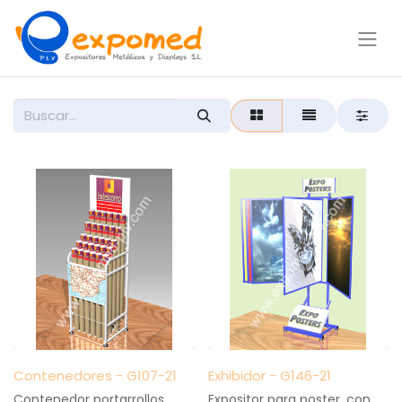
Contenedores - G107-21
Exhibidor - G146-21
Contenedor portarrollos
Expositor para poster, con