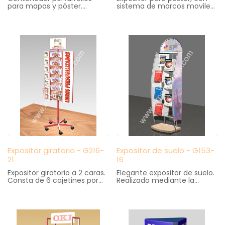
para mapas y póster.
sistema de marcos moviles
Capacidad para 30 rollos.r
en forma de hojas de libro.
Medidas: 58 cm. ancho X 49
Medidas: 40 cm. ancho X 80
cm. fondo X 170 cm. altura
cm. fondo X 180 cm. altura
Expositor giratorio - G216-
Expositor de suelo - G153-
21
16
Expositor giratorio a 2 caras.
Elegante expositor de suelo.
Consta de 6 cajetines por
Realizado mediante la
cada cara para colocación
combinación de diversos
de cuentos. Cartelas
materiales. Cestillos
serigrafiadas e
regulables en altura.
intercambiables.
Medidas: 55 cm. ancho X 35
Medidas: 50 cm. ancho X 50
cm. fondo X 195 cm. altura