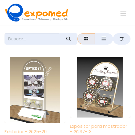
Expositor para mostrador
Exhibidor - G125-20
- G237-13