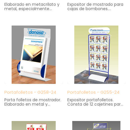
Elaborado en metacrilato y
Expositor de mostrado para
metal, especialmente
cajas de bombones.
creado para mostradores o
Logotipo superior
escaparates. Admite 4
serigrafiado.
gafas y logotipo superior
Medidas: 40 cm. ancho X 24
serigrafiado.
cm. fondo X 55 cm. altura
Medidas: 20 cm. ancho X 13
cm. fondo X 35 cm. altura
Portafolletos - G258-24
Portafolletos - G255-24
Porta folletos de mostrador.
Expositor portafolletos.
Elaborado en metal y
Consta de 12 cajetines para
metacrilato con logotipo
portafolletos tamaño Din A4
superior serigrafiado.
Medidas: 70 cm. ancho X 35
Medidas: 26 cm. ancho X 12
cm. fondo X 188 cm. altura
cm. fondo X 42 cm. altura