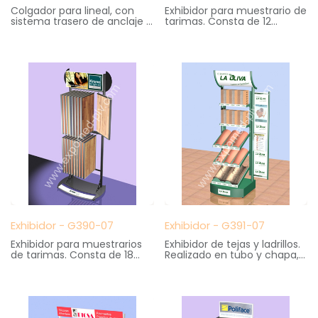
Colgador para lineal, con
Exhibidor para muestrario de
sistema trasero de anclaje a
tarimas. Consta de 12
baldas de lineales.
bandejas en varilla. Cartela
Medidas: 11 cm. ancho X 20
superior impresa en digital
cm. fondo X 46 cm. altura
Medidas: 88 cm. ancho X 46
cm. fondo X 195 cm. altura
Exhibidor - G390-07
Exhibidor - G391-07
Exhibidor para muestrarios
Exhibidor de tejas y ladrillos.
de tarimas. Consta de 18
Realizado en tubo y chapa,
marcos abatibles, tipo hojas
Cartel lateral informativo y
de libro. Cartela superior
superior con el logotipo de
impresa en digital
la marca
Medidas: 85 cm. ancho X 55
Medidas: 85 cm. ancho X 62
cm. fondo X 207 cm. altura
cm. fondo X 210 cm. altura