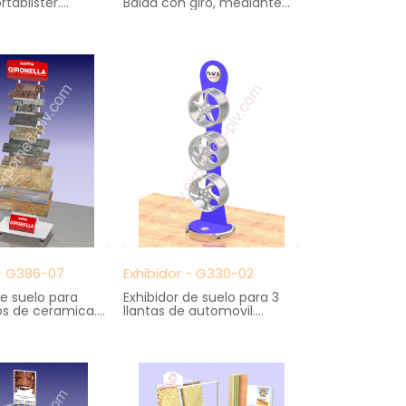
ortablister.
Balda con giro, mediante
n grafica sobre
motor alimentado a pilas
vc
Medidas: 43 cm. ancho X
73 cm. ancho X 52
35 cm. fondo X 35 cm.
X 210 cm. altura.
altura
 - G386-07
Exhibidor - G330-02
de suelo para
Exhibidor de suelo para 3
os de ceramica.
llantas de automovil.
 9 bandejas
Cartela impresa en
 Carteleria en
serigrafia.
Medidas: 58 cm. ancho X
62 cm. ancho X
43 cm. fondo X 200 cm.
ndo X 199 cm.
altura