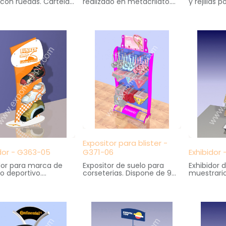
 con ruedas. Cartela
realizado en metacrilato.
y rejillas p
or en Pvc con
Consta de 3 bandeja
Decoració
ión en serigrafía.
escalonadas y cartela
plastico P
s: 45 cm. ancho X
superior
Medidas: 
 fondo X 180 cm.
Medidas: 34 cm. ancho X
cm. fondo 
29 cm. fondo X 45 cm.
altura
Expositor para blister -
idor - G363-05
G371-06
Exhibidor
dor para marca de
Expositor de suelo para
Exhibidor 
o deportivo.
corseterias. Dispone de 9
muestrari
ado en madera,
ganchos perchas. Cartela
Consta de
co y metal
superior impresa en
inclinadas.
s: 45 cm. ancho X
serigrafía
serigrafia.
 fondo X 82 cm.
Medidas: 90 cm. ancho X
Medidas: 
39 cm. fondo X 200 cm.
38 cm. fo
altura