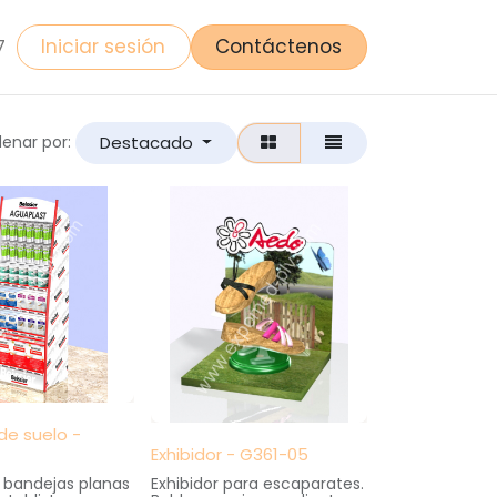
Iniciar sesión
Contáctenos
7
Destacado
enar por:
de suelo -
Exhibidor - G361-05
 bandejas planas
Exhibidor para escaparates.