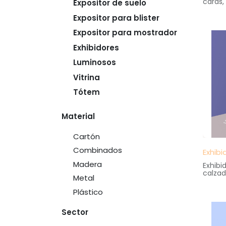
caras,
Expositor de suelo
superi
impres
Expositor para blister
Medida
30 cm.
Expositor para mostrador
altura
Exhibidores
Luminosos
Vitrina
Tótem
Material
Cartón
Combinados
Exhib
Madera
Exhibi
calzad
Metal
Realiz
plasti
Plástico
Medida
20 cm.
altura
Sector