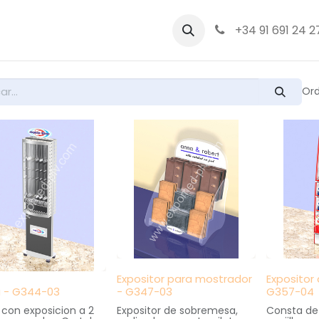
bre nosotros
Productos
+34 91 691 24 2
Ord
Expositor para mostrador
Expositor 
a - G344-03
- G347-03
G357-04
a con exposicion a 2
Expositor de sobremesa,
Consta de