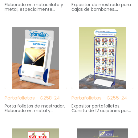
Elaborado en metacrilato y
Expositor de mostrado para
metal, especialmente
cajas de bombones.
creado para mostradores o
Logotipo superior
escaparates. Admite 4
serigrafiado.
gafas y logotipo superior
Medidas: 40 cm. ancho X 24
serigrafiado.
cm. fondo X 55 cm. altura
Medidas: 20 cm. ancho X 13
cm. fondo X 35 cm. altura
Portafolletos - G258-24
Portafolletos - G255-24
Porta folletos de mostrador.
Expositor portafolletos.
Elaborado en metal y
Consta de 12 cajetines para
metacrilato con logotipo
portafolletos tamaño Din A4
superior serigrafiado.
Medidas: 70 cm. ancho X 35
Medidas: 26 cm. ancho X 12
cm. fondo X 188 cm. altura
cm. fondo X 42 cm. altura