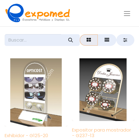
Expositor para mostrador
Exhibidor - G125-20
- G237-13