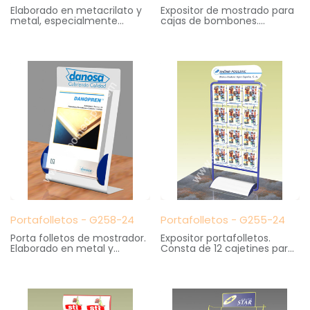
Elaborado en metacrilato y
Expositor de mostrado para
metal, especialmente
cajas de bombones.
creado para mostradores o
Logotipo superior
escaparates. Admite 4
serigrafiado.
gafas y logotipo superior
Medidas: 40 cm. ancho X 24
serigrafiado.
cm. fondo X 55 cm. altura
Medidas: 20 cm. ancho X 13
cm. fondo X 35 cm. altura
Portafolletos - G258-24
Portafolletos - G255-24
Porta folletos de mostrador.
Expositor portafolletos.
Elaborado en metal y
Consta de 12 cajetines para
metacrilato con logotipo
portafolletos tamaño Din A4
superior serigrafiado.
Medidas: 70 cm. ancho X 35
Medidas: 26 cm. ancho X 12
cm. fondo X 188 cm. altura
cm. fondo X 42 cm. altura