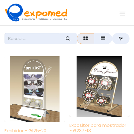
Expositor para mostrador
Exhibidor - G125-20
- G237-13