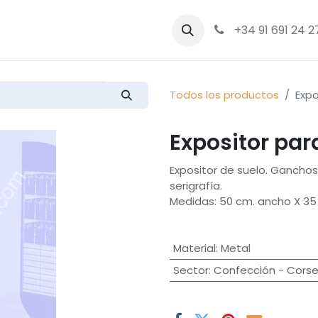
bre nosotros
Productos
+34 91 691 24 2
Todos los productos
Expo
Expositor par
Expositor de suelo. Ganchos 
serigrafía.
Medidas: 50 cm. ancho X 35 
Material
:
Metal
Sector
:
Confección - Corse