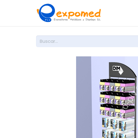
Inicio
So