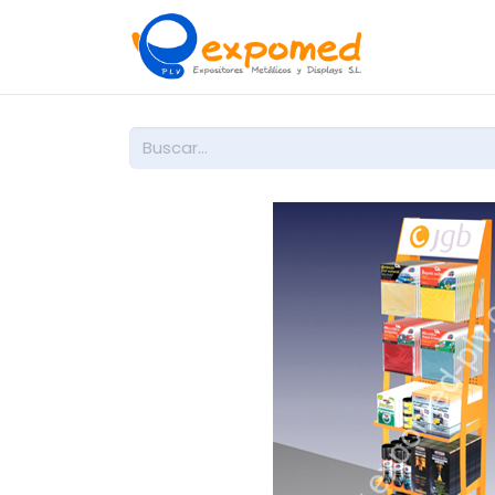
Inicio
So