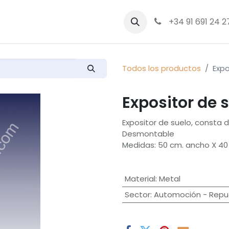
bre nosotros
Productos
+34 91 691 24 2
Todos los productos
Expo
Expositor de 
Expositor de suelo, consta 
Desmontable
Medidas: 50 cm. ancho X 40 
Material
:
Metal
Sector
:
Automoción - Repue