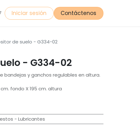
Iniciar sesión
Contáctenos
7
sitor de suelo - G334-02
suelo - G334-02
de bandejas y ganchos regulables en altura.
cm. fondo X 195 cm. altura
stos - Lubricantes