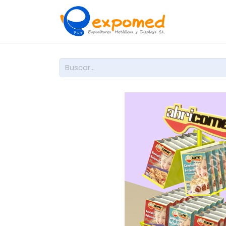
Inicio
So