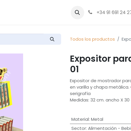
bre nosotros
Productos
+34 91 691 24 2
Todos los productos
Expo
Expositor pa
01
Expositor de mostrador par
en varilla y chapa metálica.
serigrafía
Medidas: 32 cm. ancho X 30 
Material
:
Metal
Sector
:
Alimentación - Beb