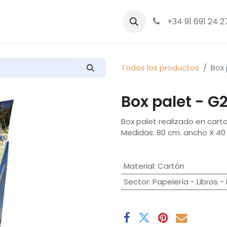
bre nosotros
Productos
+34 91 691 24 2
Todos los productos
Box 
Box palet - G
Box palet realizado en cart
Medidas: 80 cm. ancho X 40 
Material
:
Cartón
Sector
:
Papelería - Libros -