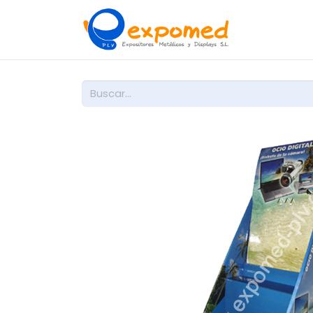
Inicio
So