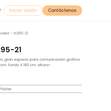
Iniciar sesión
Contáctenos
7
palet - G295-21
295-21
on, gran espacio para comunicación grafica.
cm. fondo X 160 cm. altura-.
 Póster