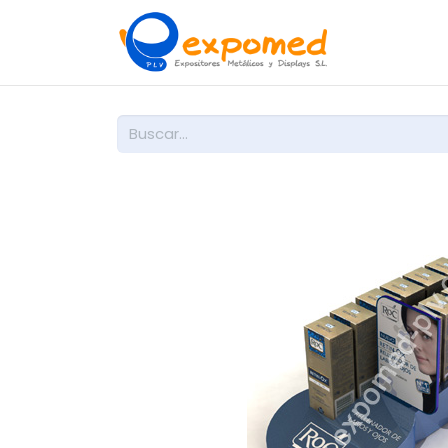
Inicio
So