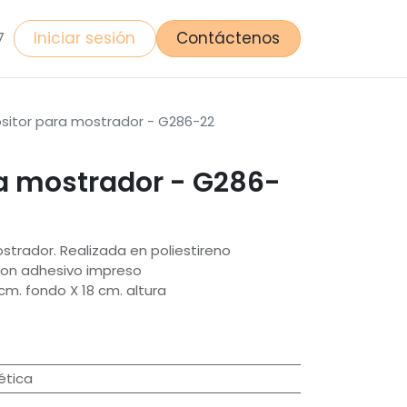
Iniciar sesión
Contáctenos
7
sitor para mostrador - G286-22
ra mostrador - G286-
trador. Realizada en poliestireno
con adhesivo impreso
cm. fondo X 18 cm. altura
ética