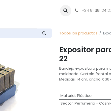
bre nosotros
Productos
+34 91 691 24 2
Todos los productos
Expo
Expositor pa
22
Bandeja expositora para mos
moldeado. Cartela frontal 
Medidas: 14 cm. ancho X 30 
Material
:
Plástico
Sector
:
Perfumería - Cosm