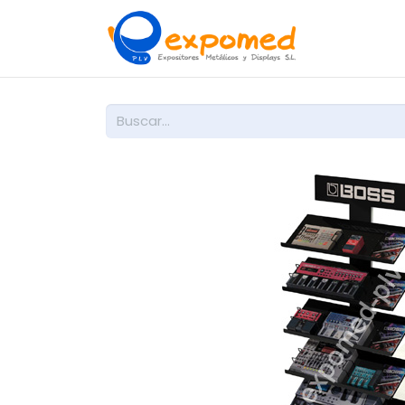
Inicio
So