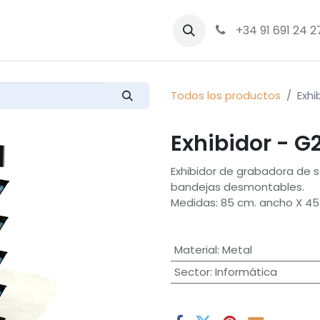
bre nosotros
Productos
+34 91 691 24 2
Todos los productos
Exhi
Exhibidor - G
Exhibidor de grabadora de s
bandejas desmontables.
Medidas: 85 cm. ancho X 45 
Material
:
Metal
Sector
:
Informática