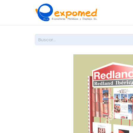
Inicio
So