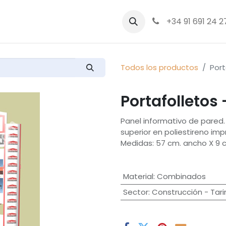
bre nosotros
Productos
+34 91 691 24 2
Todos los productos
Port
Portafolletos
Panel informativo de pared. 
superior en poliestireno imp
Medidas: 57 cm. ancho X 9 c
Material
:
Combinados
Sector
:
Construcción - Tar