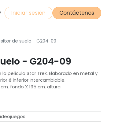
Iniciar sesión
Contáctenos
7
sitor de suelo - G204-09
suelo - G204-09
la película Star Trek. Elaborado en metal y
ior é inferior intercambiable.
 cm. fondo X 195 cm. altura
Videojuegos