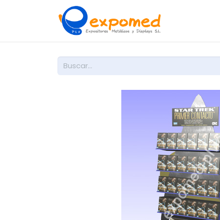
Inicio
So