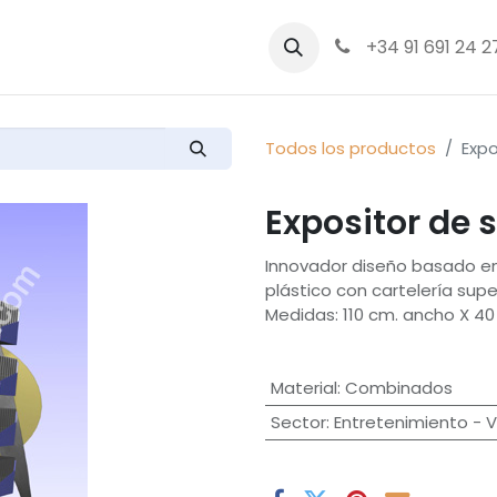
bre nosotros
Productos
+34 91 691 24 2
Todos los productos
Expo
Expositor de 
Innovador diseño basado en 
plástico con cartelería super
Medidas: 110 cm. ancho X 40
Material
:
Combinados
Sector
:
Entretenimiento - 