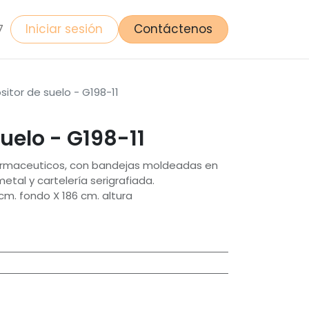
Iniciar sesión
Contáctenos
7
sitor de suelo - G198-11
suelo - G198-11
farmaceuticos, con bandejas moldeadas en
metal y cartelería serigrafiada.
cm. fondo X 186 cm. altura