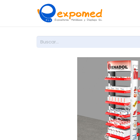
Inicio
So