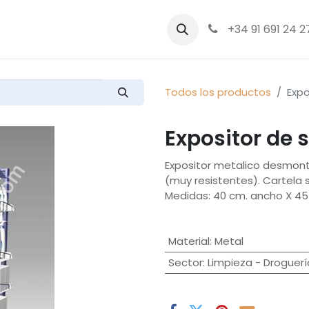
bre nosotros
Productos
+34 91 691 24 2
Todos los productos
Expo
Expositor de 
Expositor metalico desmont
(muy resistentes). Cartela su
Medidas: 40 cm. ancho X 45 
Material
:
Metal
Sector
:
Limpieza - Droguerí