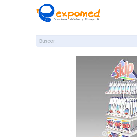
Inicio
So