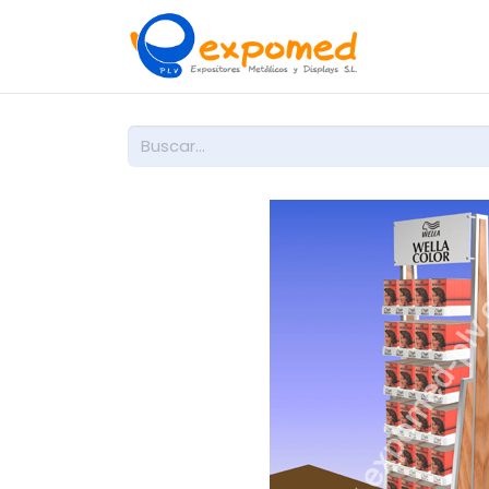
Inicio
So