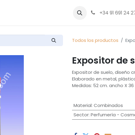
bre nosotros
Productos
+34 91 691 24 2
Todos los productos
Expo
Expositor de 
Expositor de suelo, diseño c
Elaborado en metal, plásti
Medidas: 52 cm. ancho X 36 
Material
:
Combinados
Sector
:
Perfumería - Cosm