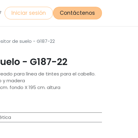
Iniciar sesión
Contáctenos
7
sitor de suelo - G187-22
suelo - G187-22
reado para línea de tintes para el cabello.
co y madera
cm. fondo X 195 cm. altura
ética