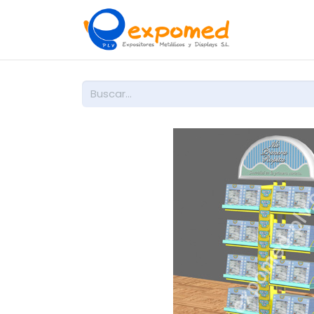
Inicio
So