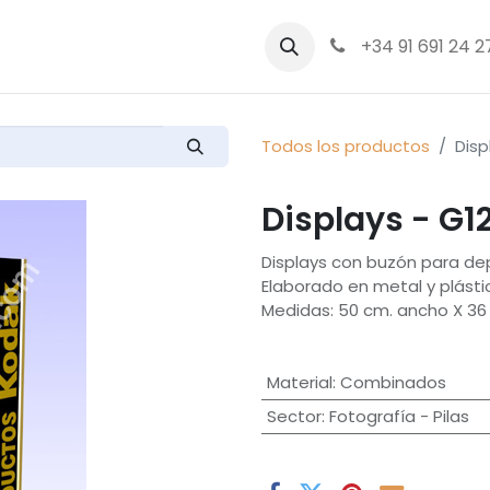
bre nosotros
Productos
+34 91 691 24 2
Todos los productos
Disp
Displays - G1
Displays con buzón para dep
Elaborado en metal y plásti
Medidas: 50 cm. ancho X 36 
Material
:
Combinados
Sector
:
Fotografía - Pilas