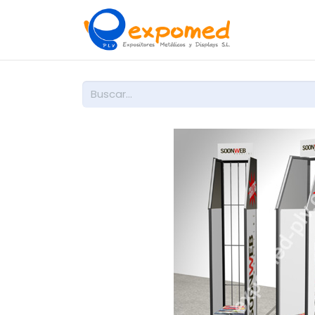
Inicio
So