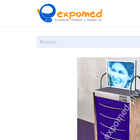
Inicio
So