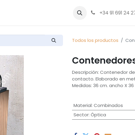
bre nosotros
Productos
+34 91 691 24 2
Todos los productos
Con
Contenedores
Descripción: Contenedor d
contacto. Elaborado en meta
Medidas: 36 cm. ancho X 36 
Material
:
Combinados
Sector
:
Óptica