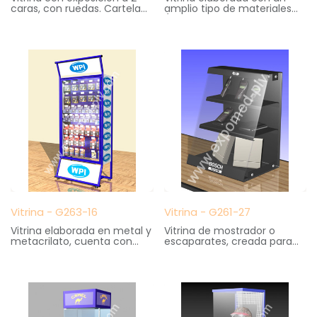
caras, con ruedas. Cartela
amplio tipo de materiales
superior en Pvc con
(meta, plástico, madera,
impresión en serigrafía.
material eléctrico).
Medidas: 45 cm. ancho X 30
Totalmente desmontable.
cm. fondo X 180 cm. altura
Medidas: 100 cm. ancho X
40 cm. fondo X 205 cm.
altura
Vitrina - G263-16
Vitrina - G261-27
Vitrina elaborada en metal y
Vitrina de mostrador o
metacrilato, cuenta con
escaparates, creada para
ganchos intercambiables y
nueva gama de aparatos y
regulables. Cerradura de
centralitas telefónicas.
seguridad.
Puerta en metacrilato con
Medidas: 72 cm. ancho X 42
sistema de apertura frontal
cm. fondo X 195 cm. altura
(con cerradura).
Medidas: 35 cm. ancho X 30
cm. fondo X 50 cm. altura