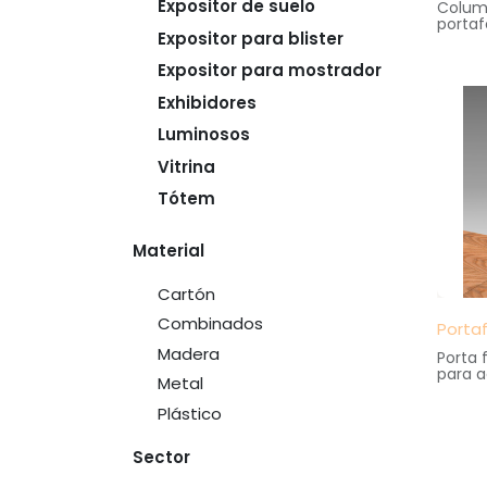
Expositor de suelo
Colum
portaf
Expositor para blister
inferi
y meta
Expositor para mostrador
Medida
30 cm.
Exhibidores
altura
Luminosos
Vitrina
Tótem
Material
Cartón
Combinados
Porta
Madera
Porta 
para a
Metal
Elabor
metacr
Plástico
Medida
40 cm.
altura
Sector