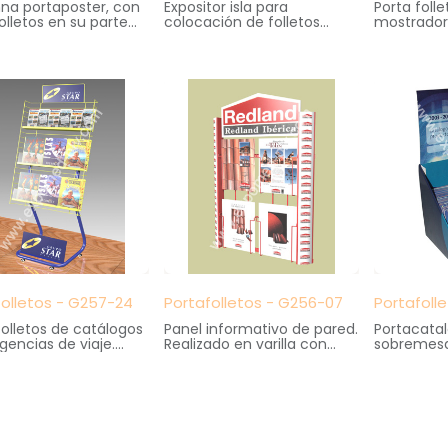
na portaposter, con
Expositor isla para
Porta foll
olletos en su parte
colocación de folletos
mostrador
or. Elaborado en metal
informativos. Cartela
metal y m
crilato.
superior e inferior
logotipo s
s: 80 cm. ancho X
intercambiable.
serigrafiad
 fondo X 188 cm.
Medidas: 66 cm. ancho X
Medidas: 2
60 cm. fondo X 193 cm.
cm. fondo 
altura
folletos - G257-24
Portafolletos - G256-07
Portafoll
folletos de catálogos
Panel informativo de pared.
Portacata
gencias de viaje.
Realizado en varilla con
sobremesa
ado en metal,
cartelas laterales y superior
cartón.
ilato y poliestireno.
en poliestireno impreso en
Medidas: 
s: 67 cm. ancho X
serigrafía
cm. fondo 
 fondo X 190 cm.
Medidas: 57 cm. ancho X 9
cm. fondo X 86 cm. altura