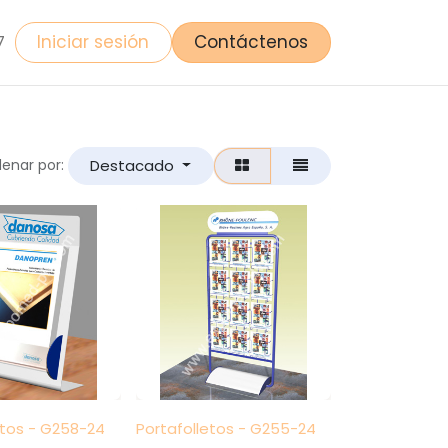
Iniciar sesión
Contáctenos
7
Destacado
enar por:
etos - G258-24
Portafolletos - G255-24