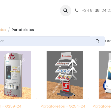
bre nosotros
Productos
+34 91 691 24 2
ctos
Portafolletos
Ord
 - G259-24
Portafolletos - G254-24
Portafoll