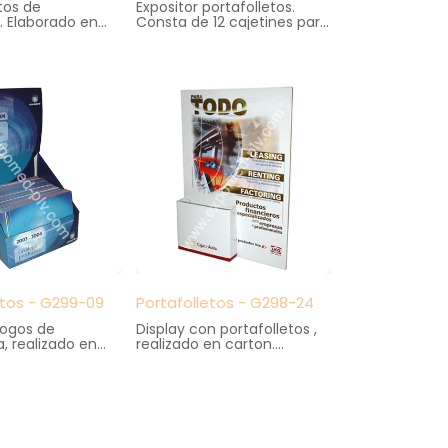
etos de
Expositor portafolletos.
. Elaborado en
Consta de 12 cajetines para
etacrilato con
portafolletos tamaño Din
uperior
A4
o.
Medidas: 70 cm. ancho X
6 cm. ancho X 12
35 cm. fondo X 188 cm.
X 42 cm. altura
altura
etos - G299-09
Portafolletos - G298-24
logos de
Display con portafolletos ,
, realizado en
realizado en carton.
Medidas: 21 cm. ancho X 9
17 cm. ancho X 24
cm. fondo X 29,5 cm. altura
X 35 cm. altura