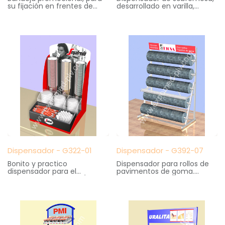
su fijación en frentes de
desarrollado en varilla,
estantes. Fabricada en
grafica frontal en
metal y bandeja moldeada
cuatricromía
en poliestireno. Decoración
Medidas: 21 cm. ancho X 17
grafica mediante vinilos
cm. fondo X 40 cm. altura
Medidas: 35 cm. ancho X 22
cm. fondo X 14 cm. altura
Dispensador - G322-01
Dispensador - G392-07
Bonito y practico
Dispensador para rollos de
dispensador para el
pavimentos de goma.
autoservicio de café (Todo
Cuenta soporte cortado
en un minimo espacio).
con cutter. Modelo
Realizado en Metal y
desmonatble
plástico
Medidas: 160 cm. ancho X
Medidas: 32 cm. ancho X 31
80 cm. fondo X 212 cm.
cm. fondo X 52 cm. altura
altura